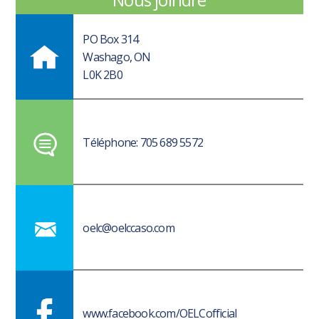
PO Box 314
Washago, ON
L0K 2B0
Téléphone: 705 689 5572
oelc@oelccaso.com
www.facebook.com/OELCofficial