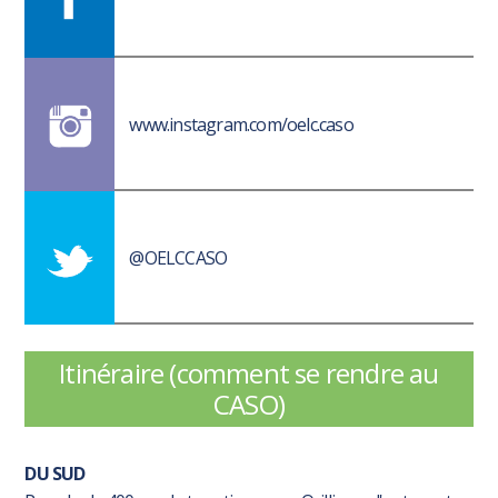
www.instagram.com/oelc.caso
@OELCCASO
Itinéraire (comment se rendre au
CASO)
DU SUD